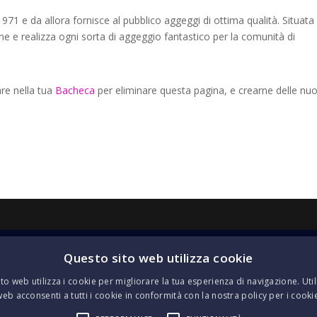
71 e da allora fornisce al pubblico aggeggi di ottima qualità. Situata
ne e realizza ogni sorta di aggeggio fantastico per la comunità di
re nella tua
Bacheca
per eliminare questa pagina, e crearne delle nu
Questo sito web utilizza cookie
to web utilizza i cookie per migliorare la tua esperienza di navigazione. Util
web acconsenti a tutti i cookie in conformità con la nostra policy per i cooki