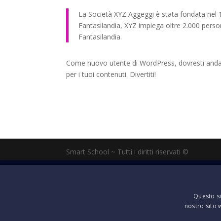
La Società XYZ Aggeggi è stata fondata nel 19
Fantasilandia, XYZ impiega oltre 2.000 perso
Fantasilandia.
Come nuovo utente di WordPress, dovresti anda
per i tuoi contenuti. Divertiti!
Smart School ~ Tutti i diritti riservati ©
Questo si
nostro sito 