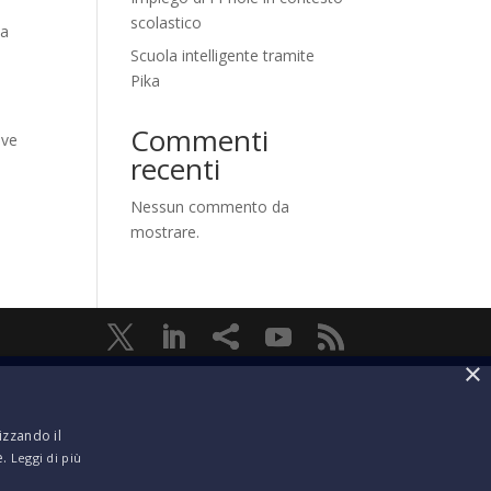
scolastico
 a
Scuola intelligente tramite
Pika
Commenti
ove
recenti
Nessun commento da
mostrare.
×
izzando il
e.
Leggi di più