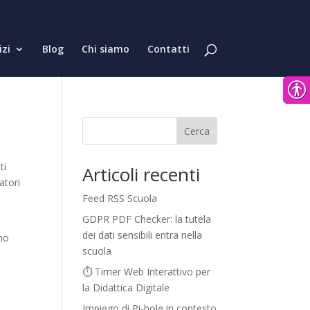
izi
Blog
Chi siamo
Contatti
Cerca
ti
Articoli recenti
atori
Feed RSS Scuola
GDPR PDF Checker: la tutela
dei dati sensibili entra nella
 ho
scuola
⏱️ Timer Web Interattivo per
la Didattica Digitale
Impiego di Pi-hole in contesto